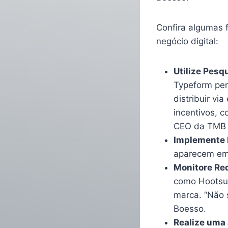
Confira algumas 
negócio digital:
Utilize Pesq
Typeform per
distribuir vi
incentivos, 
CEO da TMB 
Implemente 
aparecem em 
Monitore Re
como Hootsui
marca. “Não s
Boesso.
Realize uma 