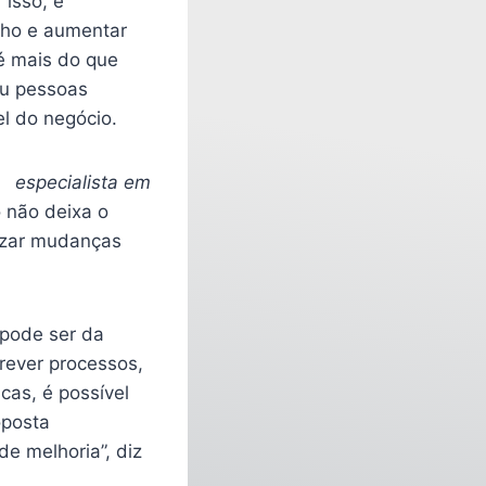
 isso, é
ho e aumentar
té mais do que
ou pessoas
l do negócio.
h especialista em
o não deixa o
lizar mudanças
 pode ser da
rever processos,
cas, é possível
oposta
e melhoria”, diz