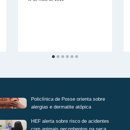
Policlínica de Posse orienta sobre
alergias e dermatite atópica
HEF alerta sobre risco de acidentes
com animais peçonhentos na seca