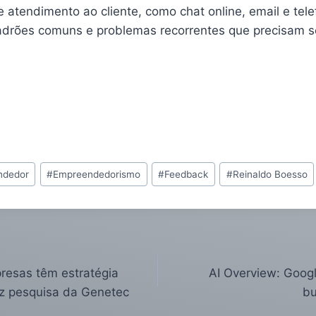
 atendimento ao cliente, como chat online, email e tele
padrões comuns e problemas recorrentes que precisam se
ndedor
#
Empreendedorismo
#
Feedback
#
Reinaldo Boesso
esas têm estratégia
AI Overview: Googl
iz pesquisa da Genetec
bu