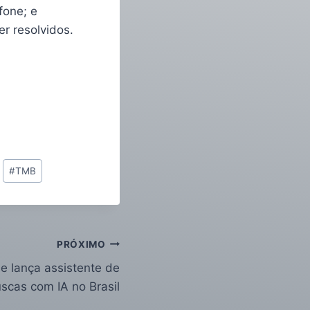
fone; e
r resolvidos.
#
TMB
PRÓXIMO
e lança assistente de
scas com IA no Brasil