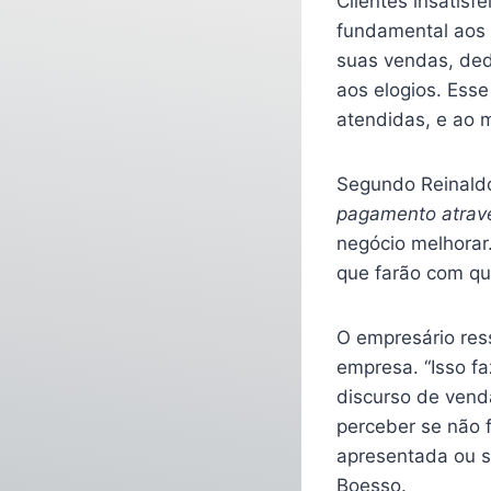
Clientes insatisf
fundamental aos
suas vendas, ded
aos elogios. Ess
atendidas, e ao 
Segundo Reinaldo
pagamento atravé
negócio melhorar
que farão com qu
O empresário ress
empresa. “Isso f
discurso de venda
perceber se não f
apresentada ou se
Boesso.