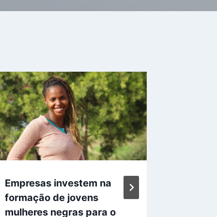
Empresas investem na
Grand 
formação de jovens
consol
mulheres negras para o
amplia 