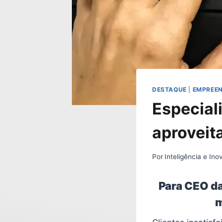
DESTAQUE
|
EMPREE
Especial
aproveita
Por
Inteligência e In
Para CEO da
m