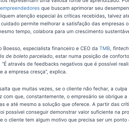
eitos representam uma valiosa fonte de aprendizado. Por
empreendedores
que buscam aprimorar seu desempen
iquem atenção especial às críticas recebidas, talvez a
e cuidado permite melhorar a satisfação das empresas 
mesmo tempo, colabora para um crescimento sustentáve
 Boesso, especialista financeiro e CEO da
TMB
,
fintec
s de boleto parcelado
, estar numa posição de confort
. “É através de feedbacks negativos que é possível rea
e a empresa cresça”, explica.
alta que muitas vezes, se o cliente não fechar, a culpa
az com que, constantemente, o empresário se obrigue a 
s e até mesmo a solução que oferece. A partir das críti
oi possível conseguir demonstrar valor suficiente na pr
 o cliente tem algum motivo que precisa ser um ponto d