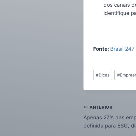
dos canais de
identifique 
Fonte:
Brasil 247
#
Dicas
#
Empree
ANTERIOR
Apenas 27% das empr
definida para ESG, d