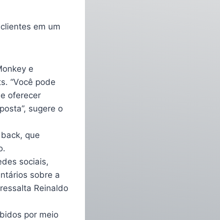
 clientes em um
Monkey e
ts. “Você pode
de oferecer
posta”, sugere o
dback, que
o.
des sociais,
ntários sobre a
 ressalta Reinaldo
ebidos por meio