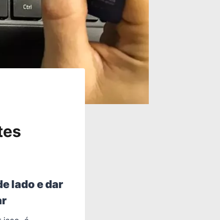
tes
e lado e dar
ar