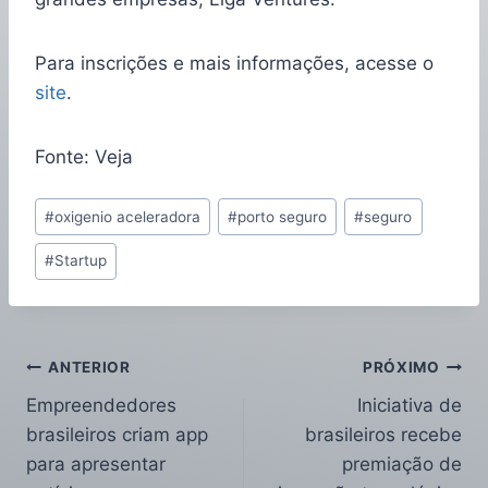
Para inscrições e mais informações, acesse o
site
.
Fonte: Veja
#
oxigenio aceleradora
#
porto seguro
#
seguro
#
Startup
ANTERIOR
PRÓXIMO
Empreendedores
Iniciativa de
brasileiros criam app
brasileiros recebe
para apresentar
premiação de