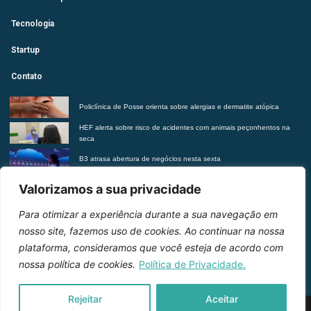
Tecnologia
Startup
Contato
Policlínica de Posse orienta sobre alergias e dermatite atópica
HEF alerta sobre risco de acidentes com animais peçonhentos na
seca
B3 atrasa abertura de negócios nesta sexta
Futurista revela tendências do morar contemporâneo com Insights
Valorizamos a sua privacidade
2027
Para otimizar a experiência durante a sua navegação em
Entre em contato
nosso site, fazemos uso de cookies. Ao continuar na nossa
plataforma, consideramos que você esteja de acordo com
nossa política de cookies.
Política de Privacidade.
Rejeitar
Aceitar
2026 © Inteligência e Inovação. Todos os direitos