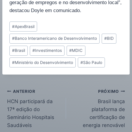
geração de empregos e no desenvolvimento local”,
destacou Doyle em comunicado.
#
ApexBrasil
#
Banco Interamericano de Desenvolvimento
#
BID
#
Brasil
#
Investimentos
#
MDIC
#
Ministério do Desenvolvimento
#
São Paulo
ANTERIOR
PRÓXIMO
HCN participará da
Brasil lança
17ª edição do
plataforma de
Seminário Hospitais
certificação de
Saudáveis
energia renovável