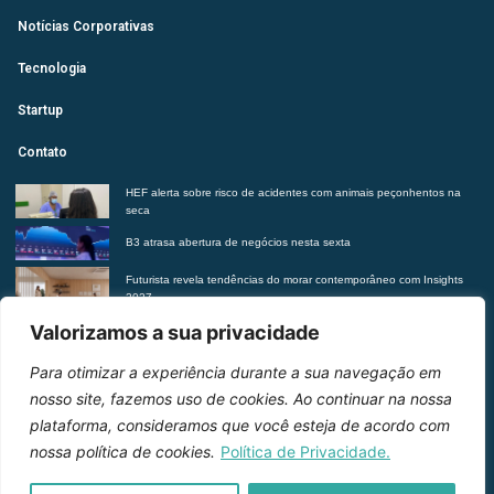
Notícias Corporativas
Tecnologia
Startup
Contato
HEF alerta sobre risco de acidentes com animais peçonhentos na
seca
B3 atrasa abertura de negócios nesta sexta
Futurista revela tendências do morar contemporâneo com Insights
2027
Suplementação de vitaminas sem orientação médica pode trazer
Valorizamos a sua privacidade
riscos à saúde, alerta Hetrin
Para otimizar a experiência durante a sua navegação em
Entre em contato
nosso site, fazemos uso de cookies. Ao continuar na nossa
plataforma, consideramos que você esteja de acordo com
nossa política de cookies.
Política de Privacidade.