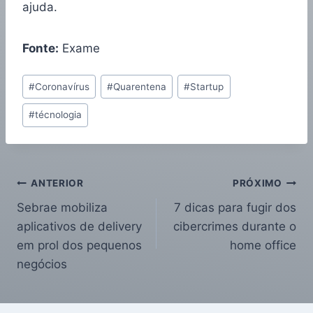
ajuda.
Fonte:
Exame
#
Coronavírus
#
Quarentena
#
Startup
#
técnologia
ANTERIOR
PRÓXIMO
Sebrae mobiliza
7 dicas para fugir dos
aplicativos de delivery
cibercrimes durante o
em prol dos pequenos
home office
negócios