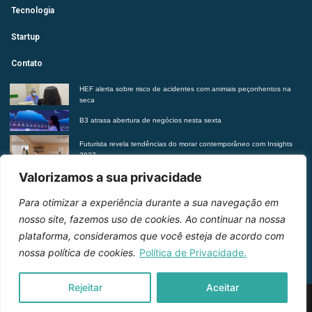
Tecnologia
Startup
Contato
HEF alerta sobre risco de acidentes com animais peçonhentos na
seca
B3 atrasa abertura de negócios nesta sexta
Futurista revela tendências do morar contemporâneo com Insights
2027
Suplementação de vitaminas sem orientação médica pode trazer
Valorizamos a sua privacidade
riscos à saúde, alerta Hetrin
Para otimizar a experiência durante a sua navegação em
Entre em contato
nosso site, fazemos uso de cookies. Ao continuar na nossa
plataforma, consideramos que você esteja de acordo com
nossa política de cookies.
Política de Privacidade.
Rejeitar
Aceitar
2026 © Inteligência e Inovação. Todos os direitos
reservados.