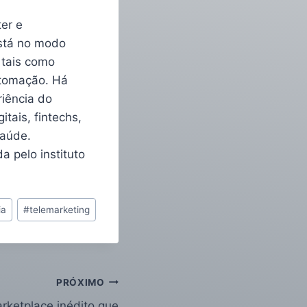
er e
está no modo
 tais como
automação. Há
iência do
tais, fintechs,
saúde.
a pelo instituto
ia
#
telemarketing
PRÓXIMO
rketplace inédito que