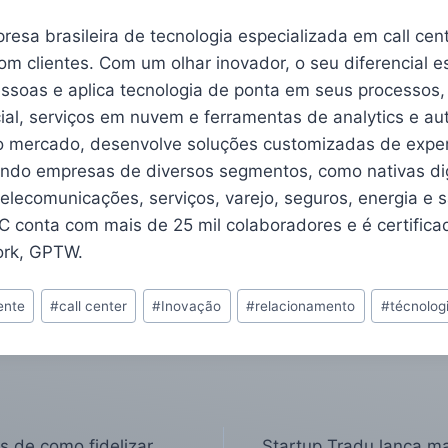
sa brasileira de tecnologia especializada em call cent
om clientes. Com um olhar inovador, o seu diferencial 
ssoas e aplica tecnologia de ponta em seus processos,
ficial, serviços em nuvem e ferramentas de analytics e 
 mercado, desenvolve soluções customizadas de exper
indo empresas de diversos segmentos, como nativas digi
 telecomunicações, serviços, varejo, seguros, energia e 
 conta com mais de 25 mil colaboradores e é certificad
ork, GPTW.
ente
#
call center
#
Inovação
#
relacionamento
#
técnolog
as de como fidelizar
Startup Tradu lança ma