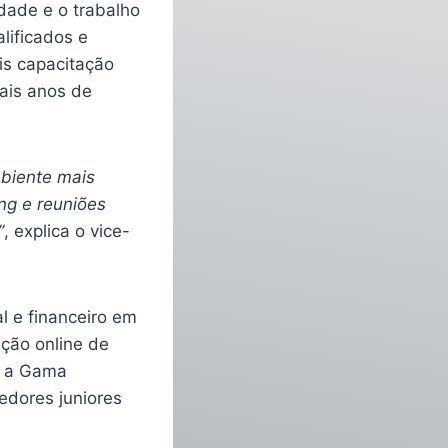
idade e o trabalho
lificados e
is capacitação
mais anos de
biente mais
ng e reuniões
”
, explica o vice-
l e financeiro em
ação online de
m a Gama
edores juniores