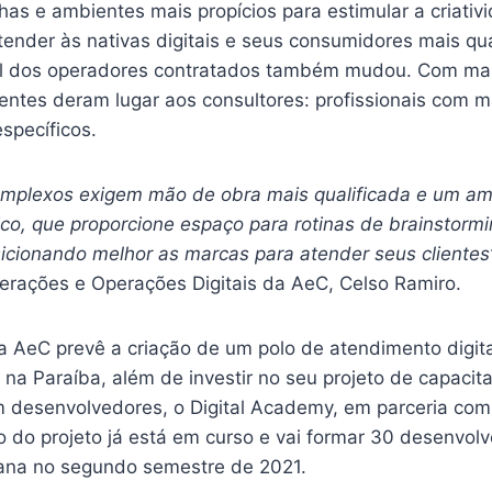
has e ambientes mais propícios para estimular a criativ
ender às nativas digitais e seus consumidores mais qua
fil dos operadores contratados também mudou. Com ma
dentes deram lugar aos consultores: profissionais com 
specíficos.
omplexos exigem mão de obra mais qualificada e um am
ico, que proporcione espaço para rotinas de brainstormi
sicionando melhor as marcas para atender seus clientes
erações e Operações Digitais da AeC, Celso Ramiro.
a AeC prevê a criação de um polo de atendimento digita
na Paraíba, além de investir no seu projeto de capacit
 desenvolvedores, o Digital Academy, em parceria co
 do projeto já está em curso e vai formar 30 desenvolv
ana no segundo semestre de 2021.