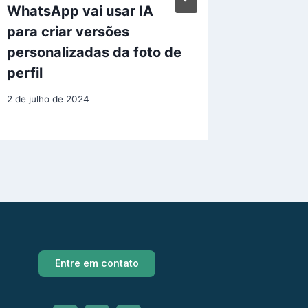
WhatsApp vai usar IA
Aplicat
para criar versões
celular
personalizadas da foto de
de seg
perfil
23 de dez
2 de julho de 2024
Entre em contato