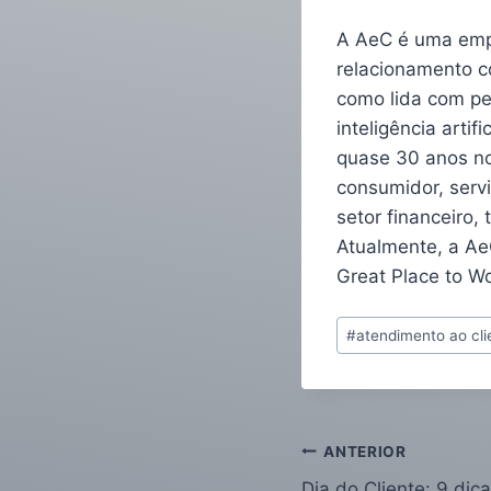
A AeC é uma empre
relacionamento c
como lida com pe
inteligência arti
quase 30 anos no
consumidor, serv
setor financeiro,
Atualmente, a AeC
Great Place to W
#
atendimento ao cli
ANTERIOR
Dia do Cliente: 9 dic