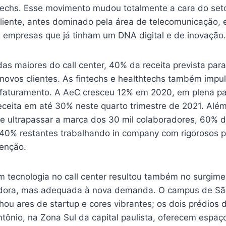
htechs. Esse movimento mudou totalmente a cara do set
liente, antes dominado pela área de telecomunicação, 
s empresas que já tinham um DNA digital e de inovação.
das maiores do call center, 40% da receita prevista par
novos clientes. As fintechs e healthtechs também impu
 faturamento. A AeC cresceu 12% em 2020, em plena p
eceita em até 30% neste quarto trimestre de 2021. Além
 ultrapassar a marca dos 30 mil colaboradores, 60% 
 40% restantes trabalhando in company com rigorosos p
enção.
m tecnologia no call center resultou também no surgim
vadora, mas adequada à nova demanda. O campus de Sã
hou ares de startup e cores vibrantes; os dois prédios
tônio, na Zona Sul da capital paulista, oferecem espaç