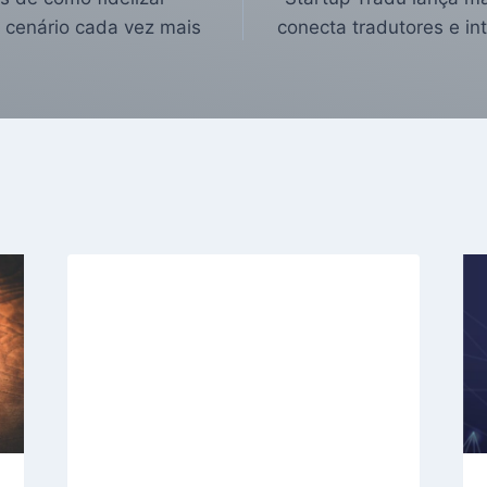
cenário cada vez mais
conecta tradutores e int