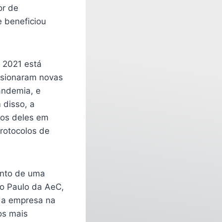
or de
e beneficiou
a 2021 está
lsionaram novas
andemia, e
 disso, a
dos deles em
rotocolos de
ento de uma
o Paulo da AeC,
 da empresa na
os mais