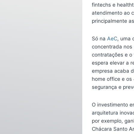
fintechs e healt
atendimento ao c
principalmente a
Só na
AeC
, uma 
concentrada nos 
contratações e o
espera elevar a r
empresa acaba de
home office e os
segurança e prev
O investimento e
arquitetura ino
por exemplo, gan
Chácara Santo An