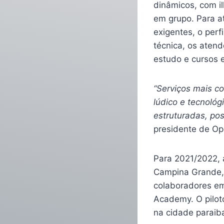
dinâmicos, com il
em grupo. Para at
exigentes, o per
técnica, os aten
estudo e cursos e
“Serviços mais c
lúdico e tecnológ
estruturadas, po
presidente de Op
Para 2021/2022, 
Campina Grande, 
colaboradores em
Academy. O piloto
na cidade paraib