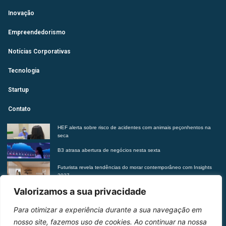
Inovação
Empreendedorismo
Notícias Corporativas
Tecnologia
Startup
Contato
HEF alerta sobre risco de acidentes com animais peçonhentos na
seca
B3 atrasa abertura de negócios nesta sexta
Futurista revela tendências do morar contemporâneo com Insights
2027
Suplementação de vitaminas sem orientação médica pode trazer
Valorizamos a sua privacidade
riscos à saúde, alerta Hetrin
Para otimizar a experiência durante a sua navegação em
Entre em contato
nosso site, fazemos uso de cookies. Ao continuar na nossa