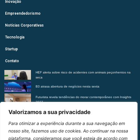
Inovação
Empreendedorismo
Notícias Corporativas
Tecnologia
Startup
Contato
HEF alerta sobre risco de acidentes com animais peçonhentos na
seca
B3 atrasa abertura de negócios nesta sexta
Futurista revela tendências do morar contemporâneo com Insights
2027
Suplementação de vitaminas sem orientação médica pode trazer
Valorizamos a sua privacidade
riscos à saúde, alerta Hetrin
Para otimizar a experiência durante a sua navegação em
Entre em contato
nosso site, fazemos uso de cookies. Ao continuar na nossa
plataforma, consideramos que você esteja de acordo com