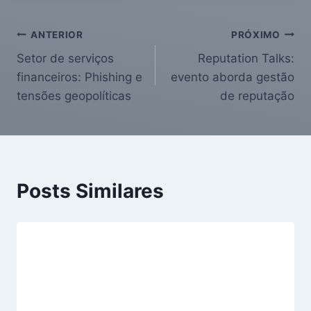
ANTERIOR
PRÓXIMO
Setor de serviços
Reputation Talks:
financeiros: Phishing e
evento aborda gestão
tensões geopolíticas
de reputação
Posts Similares