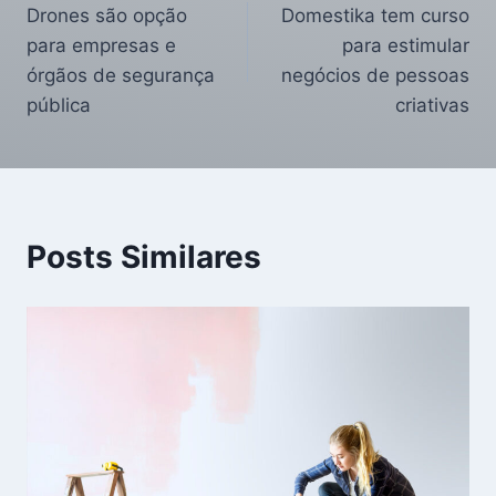
Drones são opção
Domestika tem curso
para empresas e
para estimular
órgãos de segurança
negócios de pessoas
pública
criativas
Posts Similares