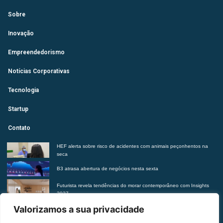
Sobre
Inovação
Empreendedorismo
Notícias Corporativas
Tecnologia
Startup
Contato
HEF alerta sobre risco de acidentes com animais peçonhentos na
seca
B3 atrasa abertura de negócios nesta sexta
Futurista revela tendências do morar contemporâneo com Insights
2027
Suplementação de vitaminas sem orientação médica pode trazer
Valorizamos a sua privacidade
riscos à saúde, alerta Hetrin