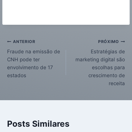
ANTERIOR
PRÓXIMO
Fraude na emissão de
Estratégias de
CNH pode ter
marketing digital são
envolvimento de 17
escolhas para
estados
crescimento de
receita
Posts Similares