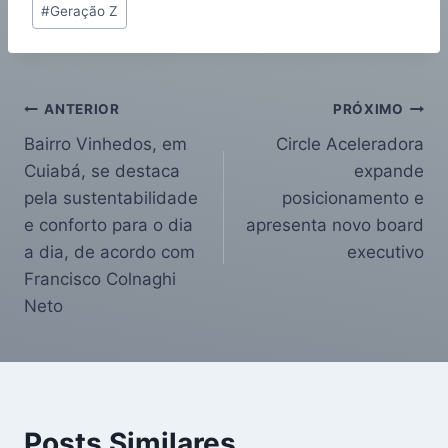
#
Geração Z
ANTERIOR
PRÓXIMO
Bairro Vinhedos, em
Circle Aceleradora
Cuiabá, se destaca
expande
pela sustentabilidade
posicionamento e
e conforto para o dia
apresenta novo board
a dia, de acordo com
executivo
Francisco Colnaghi
Neto
Posts Similares