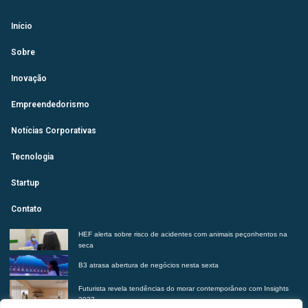
Início
Sobre
Inovação
Empreendedorismo
Notícias Corporativas
Tecnologia
Startup
Contato
HEF alerta sobre risco de acidentes com animais peçonhentos na
seca
B3 atrasa abertura de negócios nesta sexta
Futurista revela tendências do morar contemporâneo com Insights
2027