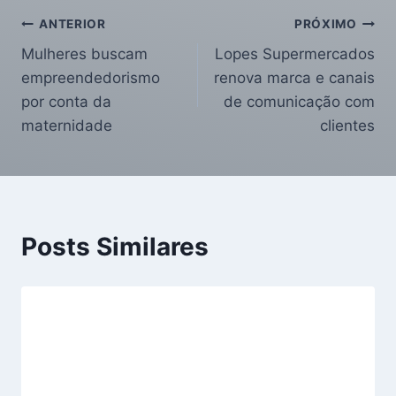
ANTERIOR
PRÓXIMO
Mulheres buscam
Lopes Supermercados
empreendedorismo
renova marca e canais
por conta da
de comunicação com
maternidade
clientes
Posts Similares