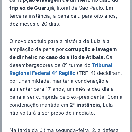
corrupção e lavagem de dinheiro
no caso
do
triplex de Guarujá
, litoral de São Paulo. Em
terceira instância, a pena caiu para oito anos,
dez meses e 20 dias.
O novo capítulo para a história de Lula é a
ampliação da pena por
corrupção e lavagem
de dinheiro no caso do sítio de Atibaia.
Os
desembargadores da 8º turma do
Tribunal
Regional Federal 4ª Região
(TRF-4) decidiram,
por unanimidade, manter a condenação e
aumentar para 17 anos, um mês e dez dia a
pena a ser cumprida pelo ex-presidente. Com a
condenação mantida em
2ª instância
, Lula
não voltará a ser preso de imediato.
Na tarde da última segunda-feira, 2, a defesa