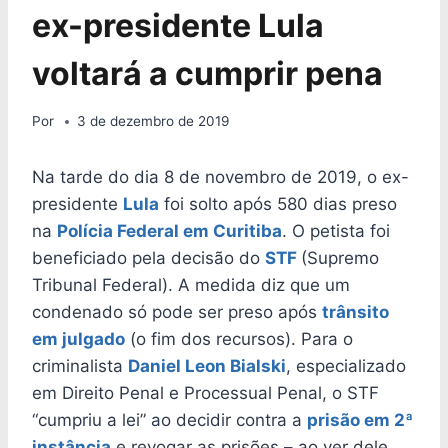
ex-presidente Lula
voltará a cumprir pena
Por
3 de dezembro de 2019
Na tarde do dia 8 de novembro de 2019, o ex-
presidente
Lula
foi solto após 580 dias preso
na
Polícia Federal em Curitiba
. O petista foi
beneficiado pela decisão do
STF
(Supremo
Tribunal Federal). A medida diz que um
condenado só pode ser preso após
trânsito
em julgado
(o fim dos recursos). Para o
criminalista
Daniel Leon Bialski
, especializado
em Direito Penal e Processual Penal, o STF
“cumpriu a lei” ao decidir contra a
prisão em 2ª
instância
e revogar as prisões – ao ver dele