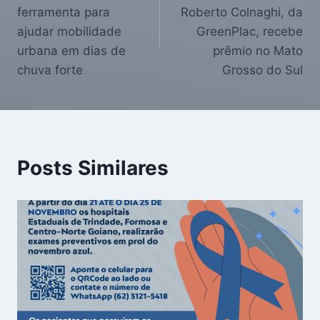
ferramenta para
Roberto Colnaghi, da
ajudar mobilidade
GreenPlac, recebe
urbana em dias de
prêmio no Mato
chuva forte
Grosso do Sul
Posts Similares