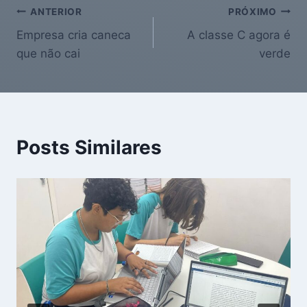
ANTERIOR
PRÓXIMO
Empresa cria caneca
A classe C agora é
que não cai
verde
Posts Similares