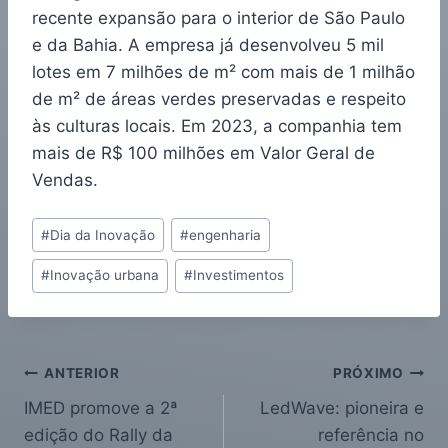
recente expansão para o interior de São Paulo
e da Bahia. A empresa já desenvolveu 5 mil
lotes em 7 milhões de m² com mais de 1 milhão
de m² de áreas verdes preservadas e respeito
às culturas locais. Em 2023, a companhia tem
mais de R$ 100 milhões em Valor Geral de
Vendas.
#
Dia da Inovação
#
engenharia
#
Inovação urbana
#
Investimentos
ANTERIOR
PRÓXIMO
IMED promove a 2ª
LedWave: pioneira e
edição do Rally da
referência no