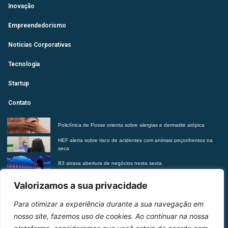
Inovação
Empreendedorismo
Notícias Corporativas
Tecnologia
Startup
Contato
Policlínica de Posse orienta sobre alergias e dermatite atópica
HEF alerta sobre risco de acidentes com animais peçonhentos na
seca
B3 atrasa abertura de negócios nesta sexta
Futurista revela tendências do morar contemporâneo com Insights
Valorizamos a sua privacidade
2027
Para otimizar a experiência durante a sua navegação em
Entre em contato
nosso site, fazemos uso de cookies. Ao continuar na nossa