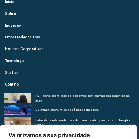
Início
Sobre
Inovação
Empreendedorismo
Notícias Corporativas
Tecnologia
Startup
Contato
HEF alerta sobre risco de acidentes com animais peçonhentos na
seca
B3 atrasa abertura de negócios nesta sexta
Futurista revela tendências do morar contemporâneo com Insights
2027
Suplementação de vitaminas sem orientação médica pode trazer
Valorizamos a sua privacidade
riscos à saúde, alerta Hetrin