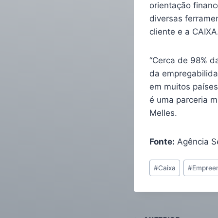
orientação finan
diversas ferrame
cliente e a CAIXA
“Cerca de 98% da
da empregabilida
em muitos países
é uma parceria m
Melles.
Fonte:
Agência S
#
Caixa
#
Empree