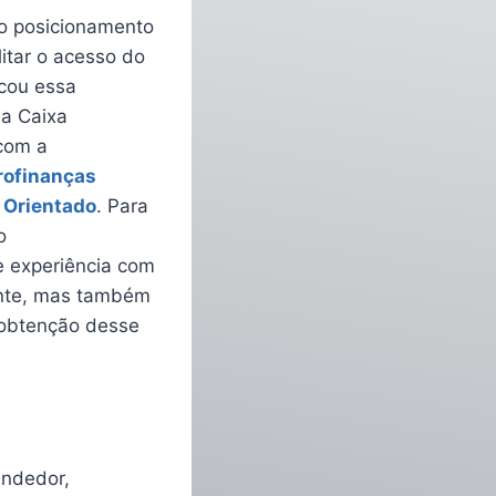
 o posicionamento
itar o acesso do
scou essa
 a Caixa
com a
rofinanças
 Orientado
. Para
o
 experiência com
ante, mas também
 obtenção desse
endedor,