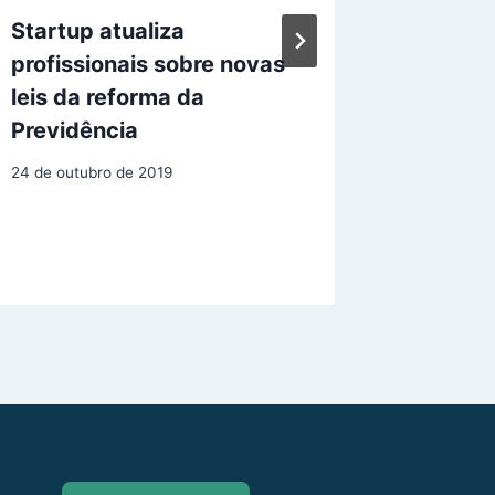
Startup atualiza
Rappi 
profissionais sobre novas
para co
leis da reforma da
merca
Previdência
23 de abril
24 de outubro de 2019