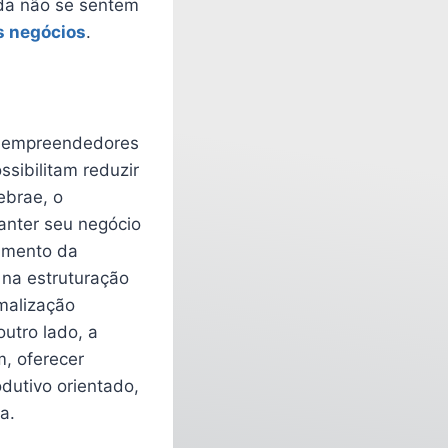
da não se sentem
s negócios
.
 empreendedores
sibilitam reduzir
ebrae, o
anter seu negócio
cimento da
 na estruturação
malização
utro lado, a
m, oferecer
odutivo orientado,
a.