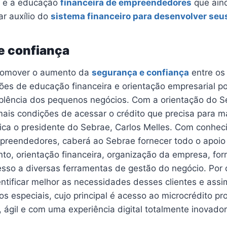
a e a educação
financeira de empreendedores
que ain
r auxílio do
sistema financeiro para desenvolver seu
e confiança
romover o aumento da
segurança e confiança
entre os
ões de educação financeira e orientação empresarial pos
mplência dos pequenos negócios. Com a orientação do S
mais condições de acessar o crédito que precisa para m
plica o presidente do Sebrae, Carlos Melles. Com conhe
preendedores, caberá ao Sebrae fornecer todo o apoio
o, orientação financeira, organização da empresa, for
sso a diversas ferramentas de gestão do negócio. Por o
ntificar melhor as necessidades desses clientes e assi
os especiais, cujo principal é acesso ao microcrédito pr
 ágil e com uma experiência digital totalmente inovador