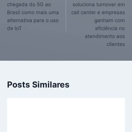
chegada do 5G ao
soluciona turnover em
Brasil como mais uma
call center e empresas
alternativa para o uso
ganham com
de IoT
eficiência no
atendimento aos
clientes
Posts Similares