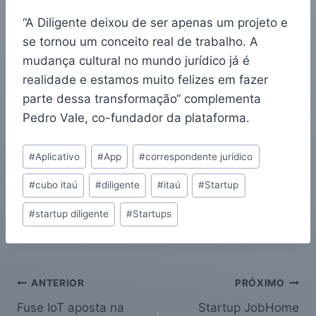
“A Diligente deixou de ser apenas um projeto e
se tornou um conceito real de trabalho. A
mudança cultural no mundo jurídico já é
realidade e estamos muito felizes em fazer
parte dessa transformação“ complementa
Pedro Vale, co-fundador da plataforma.
#
Aplicativo
#
App
#
correspondente jurídico
#
cubo itaú
#
diligente
#
itaú
#
Startup
#
startup diligente
#
Startups
ANTERIOR
PRÓXIMO
Fuse IoT aposta na
Startup JobHome