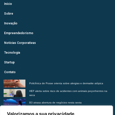
Início
Sobre
Inovação
Empreendedorismo
Notícias Corporativas
Tecnologia
Startup
Contato
Policlínica de Posse orienta sobre alergias e dermatite atópica
HEF alerta sobre risco de acidentes com animais peçonhentos na
seca
B3 atrasa abertura de negócios nesta sexta
Futurista revela tendências do morar contemporâneo com Insights
Valorizamos a sua privacidade