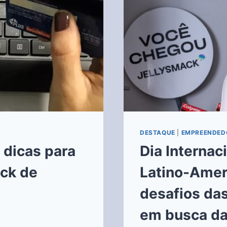
DESTAQUE
|
EMPREENDED
 dicas para
Dia Internac
ack de
Latino-Amer
desafios da
em busca da