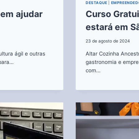
DESTAQUE
|
EMPREENDED
dem ajudar
Curso Gratu
estará em S
23 de agosto de 2024
tura ágil e outras
Altar Cozinha Ancest
 para…
gastronomia e empre
com…