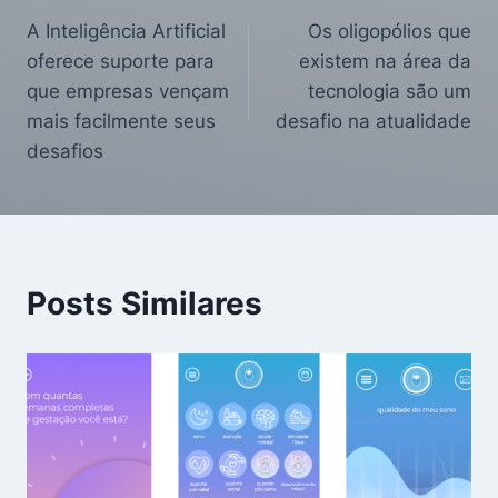
A Inteligência Artificial
Os oligopólios que
oferece suporte para
existem na área da
que empresas vençam
tecnologia são um
mais facilmente seus
desafio na atualidade
desafios
Posts Similares