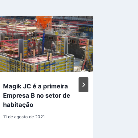
Magik JC é a primeira
TECNO
Empresa B no setor de
FOGUE
habitação
FABRI
11 de agosto de 2021
26 de deze