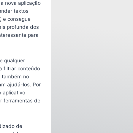
a nova aplicação
tender textos
”, e consegue
ais profunda dos
nteressante para
de qualquer
 filtrar conteúdo
da também no
am ajudá-los. Por
 aplicativo
ar ferramentas de
dizado de