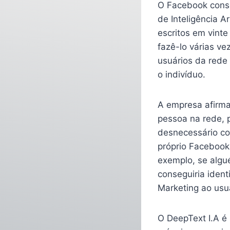
O Facebook conse
de Inteligência A
escritos em vint
fazê-lo várias v
usuários da rede 
o indivíduo.
A empresa afirma
pessoa na rede, 
desnecessário co
próprio Facebook
exemplo, se algué
conseguiria ident
Marketing ao usuá
O DeepText I.A 