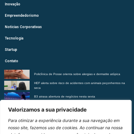
Inovação
Empreendedorismo
Notícias Corporativas
Tecnologia
Startup
Contato
Policlínica de Posse orienta sobre alergias e dermatite atópica
HEF alerta sobre risco de acidentes com animais peçonhentos na
seca
B3 atrasa abertura de negócios nesta sexta
Futurista revela tendências do morar contemporâneo com Insights
Valorizamos a sua privacidade
2027
Para otimizar a experiência durante a sua navegação em
Entre em contato
nosso site, fazemos uso de cookies. Ao continuar na nossa