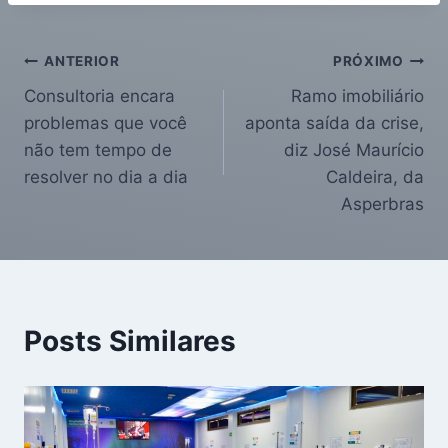
ANTERIOR
PRÓXIMO
Consultoria encara
Ramo imobiliário
problemas que você
aponta saída da crise,
não tem tempo de
diz José Maurício
resolver no dia a dia
Caldeira, da
Asperbras
Posts Similares